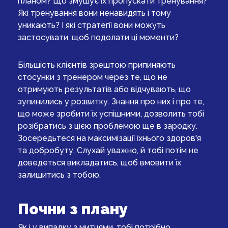
планом? Що змушує їх пропускати тренування?
Які тренування вони ненавидять і тому
уникають? І які стратегії вони можуть
застосувати, щоб подолати ці моменти?
Більшість клієнтів зрештою припиняють
стосунки з тренером через те, що не
отримують результатів або відчувають, що
зупинились у розвитку. Знання про них і про те,
що може зробити їх успішними, дозволить тобі
розібратись з цією проблемою ще в зародку.
Зосередьтеся на максимізації їхнього здоров'я
та добробуту. Слухай уважно, й тобі потім не
доведеться викладатись, щоб вмовити їх
залишитись з тобою.
Почни з плану
Як і у випадку з митцями, тобі потрібно