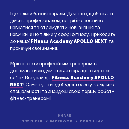
І це тільки базові поради. Для того, щоб стати
дійсно професіоналом, потрібно постійно
навчатися та отримувати нові знання та
навички, й не тільки у сфері фітнесу. Приходить
до нашої
Fitness Academy APOLLO NEXT
та
прокачуй свої знання.
Мрієш стати професійним тренером та
допомагати людям ставати кращою версією
себе? Вступай до
Fitness Academy APOLLO
NEXT
! Саме тут ти здобудеш освіту з омріяної
спеціальності та знайдеш свою першу роботу
фітнес-тренером!
SHARE
TWITTER
/
FACEBOOK
/
COPY LINK