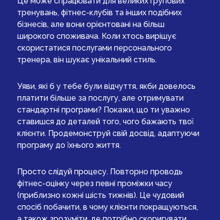
Це може спрацювати для великих групових
тренувань, фітнес-клубів та інших подібних
бізнесів, але вони орієнтовані на більш
широкого споживача. Коли хтось вирішує
скористатися послугами персонального
тренера, він шукає унікальний стиль.
Уяви, які б у тебе були відчуття, якби довелось
платити більше за послугу, але отримувати
стандартні програми? Покажи, що ти уважно
ставишся до деталей того, чого бажають твої
клієнти. Продемонструй свій досвід, адаптуючи
програму до їхнього життя.
Просто слідуй процесу. Повторно проводь
фітнес-оцінку через певні проміжки часу
(приблизно кожні шість тижнів). Це чудовий
спосіб побачити, в чому клієнти покращуються,
а також зрозуміти, де потрібно скоригувати