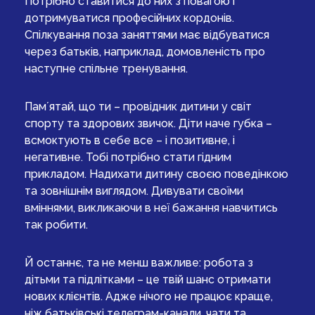
Потрібно ставитися до них з повагою і
дотримуватися професійних кордонів.
Спілкування поза заняттями має відбуватися
через батьків, наприклад, домовленість про
наступне спільне тренування.
Памʼятай, що ти – провідник дитини у світ
спорту та здорових звичок. Діти наче губка –
всмоктують в себе все – і позитивне, і
негативне. Тобі потрібно стати гідним
прикладом. Надихати дитину своєю поведінкою
та зовнішнім виглядом. Дивувати своїми
вміннями, викликаючи в неї бажання навчитись
так робити.
Й останнє, та не менш важливе: робота з
дітьми та підлітками – це твій шанс отримати
нових клієнтів. Адже нічого не працює краще,
ніж батьківські телеграм-канали, чати та