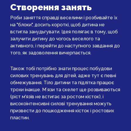
Створення занять
Роби заняття справді веселими і розбивайте їх
на "блоки", досить короткі, щоб дитина не
встигла занудьгувати. Ідея полягає в тому, щоб
залучити дитину до чогось веселого та
активного, і перейти до наступного завдання до
того, як задоволення вичерпається.
Також тобі потрібно знати процес побудови
силових тренувань для дітей, адже тут є певні
обмежування. Тіло дитини та підлітка працює
трохи інакше. Мʼязи та скелет ще розвиваються
(ріст м'язів не встигає за ростом кісток), і
високоінтенсивні силові тренування можуть
призвести до пошкодження кісток і ростових
пластин.